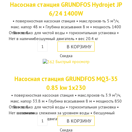
Насосная станция GRUNDFOS Hydrojet JP
6/24 1400W
• поверхностная насосная станция • макс.произв-ть 5 м³/ч,
макс. напор 48 м • Глубина всасывания 8 м • мощность 1400
Отзывов: 0
Вт • только для чистой воды • горизонтальная установка •
Нет в наличии
бесшумный двигатель • вес 20.4 кг
Скидка
Быстрый просмотр
Насосная станция GRUNDFOS MQ3-35
0.85 kw 1х230
• поверхностная насосная станция • макс.произв-ть 3.9 м³/ч,
макс. напор 33.8 м • Глубина всасывания 8 м • мощность 850
Отзывов: 0
Вт • только для чистой воды • горизонтальная установка •
Нет в наличии
автоматика слежения за уровнем воды • бесшумный
двигатель • вес 13 кг
Скидка