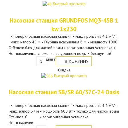
Быстрый просмотр
Насосная станция GRUNDFOS MQ3-45В 1
kw 1х230
• поверхностная насосная станция • макс.произв-ть 4.1 м³/ч,
макс. напор 45 м • Глубина всасывания 8 м • мощность 1000
Отзывов: 0
Вт • только для чистой воды • горизонтальная установка •
Нет в наличии
автоматика слежения за уровнем воды • бесшумный
двигатель • вес 13 кг
Скидка
Быстрый просмотр
Насосная станция SB/SR 60/37С-24 Oasis
• поверхностная насосная станция • макс.произв-ть 3.6 м³/ч,
макс. напор 37 м • мощность 600 Вт • только для чистой воды
Отзывов: 0
• горизонтальная установка
Нет в наличии