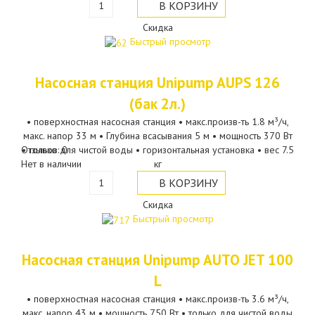
Скидка
Быстрый просмотр
Насосная станция Unipump AUPS 126
(бак 2л.)
• поверхностная насосная станция • макс.произв-ть 1.8 м³/ч,
макс. напор 33 м • Глубина всасывания 5 м • мощность 370 Вт
Отзывов: 0
• только для чистой воды • горизонтальная установка • вес 7.5
Нет в наличии
кг
Скидка
Быстрый просмотр
Насосная станция Unipump AUTO JET 100
L
• поверхностная насосная станция • макс.произв-ть 3.6 м³/ч,
макс. напор 43 м • мощность 750 Вт • только для чистой воды