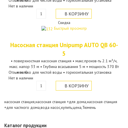
Отзывов: 0
• только для чистой воды • горизонтальная установка
Нет в наличии
Скидка
Быстрый просмотр
Насосная станция Unipump AUTO QB 60-
5
• поверхностная насосная станция • макс.произв-ть 2.1 м³/ч,
макс. напор 33 м • Глубина всасывания 5 м • мощность 370 Вт
Отзывов: 0
• только для чистой воды • горизонтальная установка
Нет в наличии
насосная станция,насосная станция +для дома,насосная станция
+для частного дома,вода насос,купить,цена,Тюмень
Каталог продукции