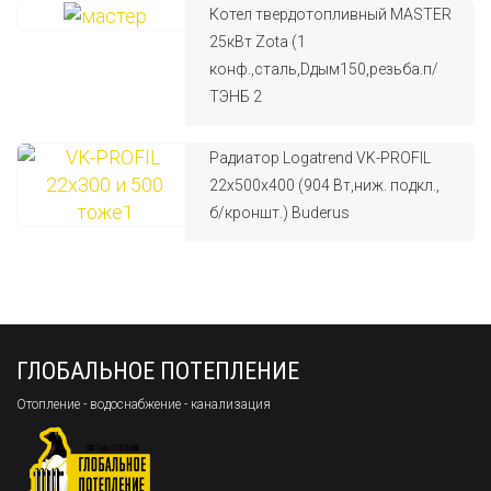
Котел твердотопливный MASTER
25кВт Zota (1
конф.,сталь,Dдым150,резьба.п/
ТЭНБ 2
Радиатор Logatrend VK-PROFIL
22x500x400 (904 Вт,ниж. подкл.,
б/кроншт.) Buderus
ГЛОБАЛЬНОЕ ПОТЕПЛЕНИЕ
Отопление - водоснабжение - канализация