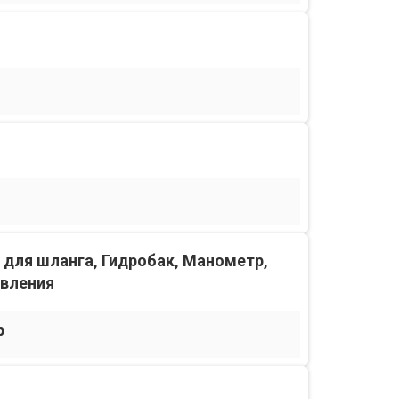
для шланга, Гидробак, Манометр,
авления
p