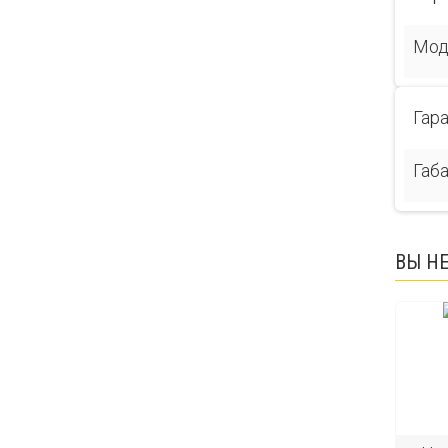
Мод
Гар
Габ
ВЫ Н