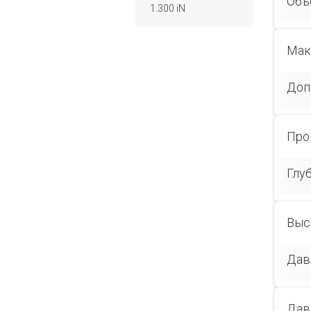
Объ
1.300 iN
Мак
Доп
Про
Глу
Выс
Дав
Дав