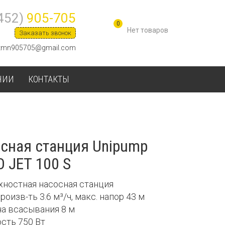
452)
905-705
0
Заказать звонок
tmn905705@gmail.com
НИИ
КОНТАКТЫ
сная станция Unipump
 JET 100 S
рхностная насосная станция
произв-ть 3.6 м³/ч, макс. напор 43 м
на всасывания 8 м
ость 750 Вт