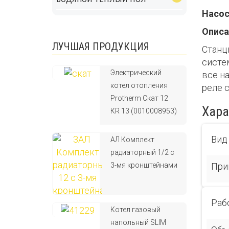
Насос
Описа
ЛУЧШАЯ ПРОДУКЦИЯ
Станц
систе
Электрический
все н
котел отопления
реле с
Protherm Скат 12
Хара
КR 13 (0010008953)
Вид
АЛ Комплект
радиаторный 1/2 с
3-мя кронштейнами
При
Раб
Котел газовый
напольный SLIM