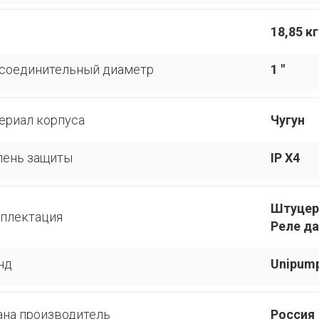
18,85 кг
соединительный диаметр
1 "
ериал корпуса
Чугун
пень защиты
IP Х4
Штуцер 
плектация
Реле д
нд
Unipum
ана производитель
Россия