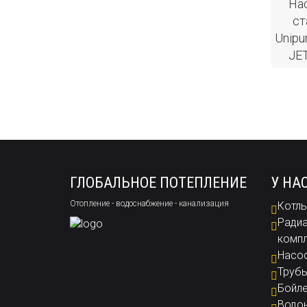
На
ст
Unip
JET
ГЛОБАЛЬНОЕ ПОТЕПЛЕНИЕ
У НА
Отопление - водоснабжение - канализация
Котлы
Радиа
комп
Насо
Труб
Бойл
Водон