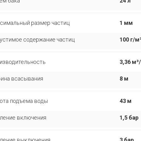
ем бака
24 л
симальный размер частиц
1 мм
устимое содержание частиц
100 г/м
изводительность
3,36 м³
бина всасывания
8 м
ота подъема воды
43 м
ление включения
1,5 бар
ление выключения
3 бар