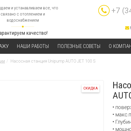
даем и устанавливаем все, что
+7 (3
связано с отоплением и
водоснабжением
Гарантируем качество!
ТАЖУ
НАШИ РАБОТЫ
ПОЛЕЗНЫЕ СОВЕТЫ
О КОМПА
ции
Насосная станция Unipump AUTO JET 100 S
Насо
СКИДКА
AUTO
• пове
• макс.
• Глуби
• мощн