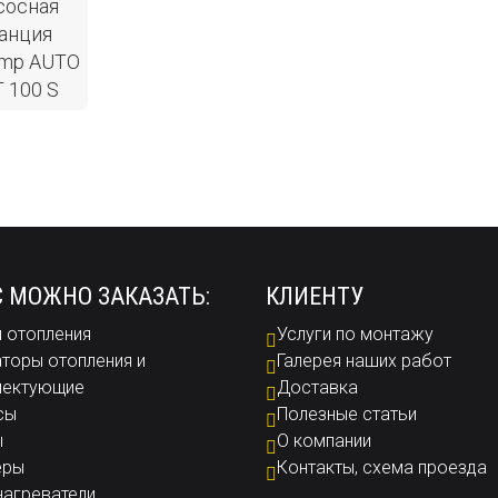
сосная
анция
ump AUTO
 100 S
С МОЖНО ЗАКАЗАТЬ:
КЛИЕНТУ
 отопления
Услуги по монтажу
торы отопления и
Галерея наших работ
лектующие
Доставка
сы
Полезные статьи
ы
О компании
еры
Контакты, схема проезда
агреватели