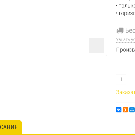
• тольк
• гориз
Бес
Узнать у
Произв
Заказат
САНИЕ