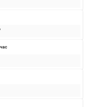
³
/час