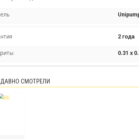
ель
Unipump 
антия
2 года
ариты
0.31 x 0
ЕДАВНО СМОТРЕЛИ