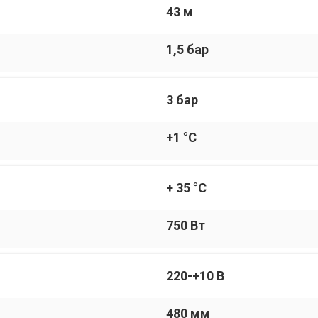
43 м
1,5 бар
3 бар
+1 °С
+ 35 °С
750 Вт
220-+10 В
480 мм