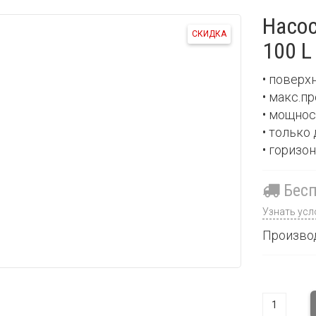
Насос
СКИДКА
100 L
• поверх
• макс.пр
• мощнос
• только
• горизо
Бесп
Узнать усл
Производ