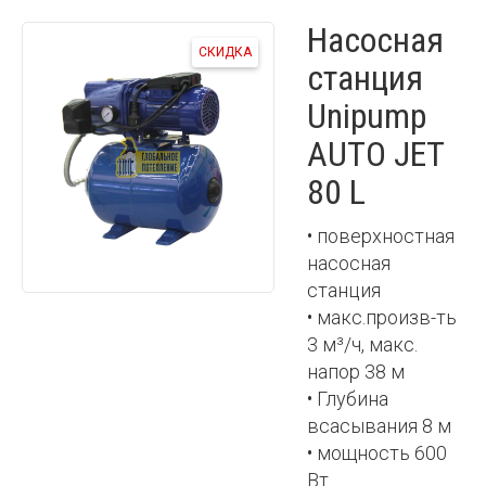
Насосная
СКИДКА
станция
Unipump
AUTO JET
80 L
• поверхностная
насосная
станция
• макс.произв-ть
3 м³/ч, макс.
напор 38 м
• Глубина
всасывания 8 м
• мощность 600
Вт