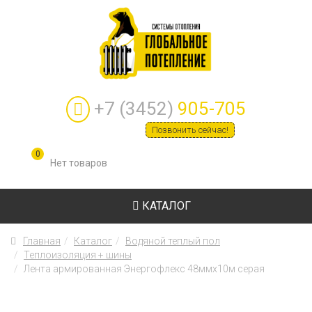
+7 (3452)
905-705
Позвонить сейчас!
0
КАТАЛОГ
Главная
Каталог
Водяной теплый пол
Теплоизоляция + шины
Лента армированная Энергофлекс 48ммх10м серая