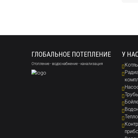
ГЛОБАЛЬНОЕ ПОТЕПЛЕНИЕ
У НА
Отопление - водоснабжение - канализация
Котлы
Радиа
комп
Насо
Труб
Бойл
Водон
Тепло
Контр
приб