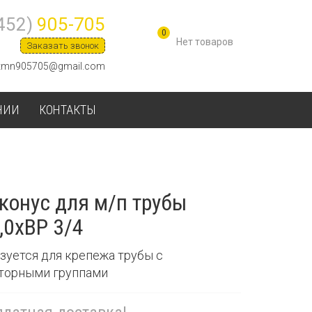
452)
905-705
0
Заказать звонок
tmn905705@gmail.com
НИИ
КОНТАКТЫ
конус для м/п трубы
,0хВР 3/4
зуется для крепежа трубы с
торными группами