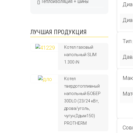
Теплоизоляция + шины
Диа
Диа
ЛУЧШАЯ ПРОДУКЦИЯ
Тип
Котел газовый
напольный SLIM
Дав
1.300 iN
Мак
Котел
твердотопливный
Мат
напольный БОБЕР
30DLO (23/24 кВт,
дрова/уголь,
чугун,Dдым150)
PROTHERM
Сов