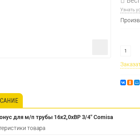
Бесп
Узнать у
Произв
Заказат
САНИЕ
онус для м/п трубы 16х2,0хВР 3/4" Comisa
теристики товара