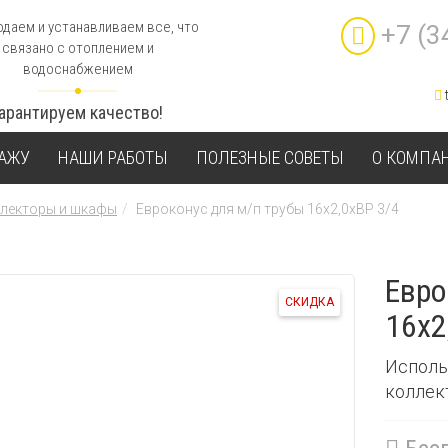
даем и устанавливаем все, что
+7 (3
связано с отоплением и
водоснабжением
Гарантируем качество!
ТАЖУ
НАШИ РАБОТЫ
ПОЛЕЗНЫЕ СОВЕТЫ
О КОМПА
лекторы и шкафы
Евроконус для м/п трубы 16х2,0хВР 3/4
Евро
СКИДКА
16х2
Исполь
коллек