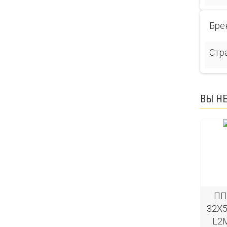
Бре
Стр
ВЫ Н
ПП
32Х5
L2