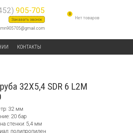
452)
905-705
0
Заказать звонок
tmn905705@gmail.com
НИИ
КОНТАКТЫ
руба 32Х5,4 SDR 6 L2М
O
тр: 32 мм
ние: 20 бар
на стенки: 5,4 мм
риал: полипропилен