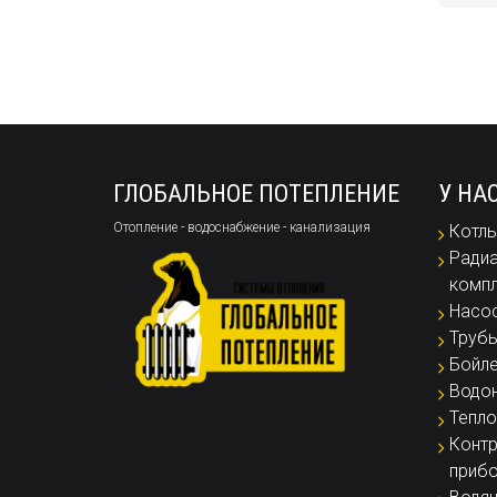
ГЛОБАЛЬНОЕ ПОТЕПЛЕНИЕ
У НА
Отопление - водоснабжение - канализация
Котлы
Радиа
комп
Насо
Труб
Бойл
Водон
Тепло
Контр
приб