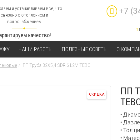
даем и устанавливаем все, что
+7 (3
связано с отоплением и
водоснабжением
Гарантируем качество!
ТАЖУ
НАШИ РАБОТЫ
ПОЛЕЗНЫЕ СОВЕТЫ
О КОМПА
леновые
ПП Труба 32Х5,4 SDR 6 L2М TEBO
ПП Т
СКИДКА
TEB
• Диаме
• Давле
• Толщи
• Мате