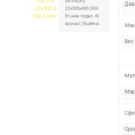
VK-PROFIL
Дав
22x500x400 (904
Вт,ниж. подкл., б/
кроншт.) Buderus
Мак
Вес
Мат
Мар
Сфе
Сро