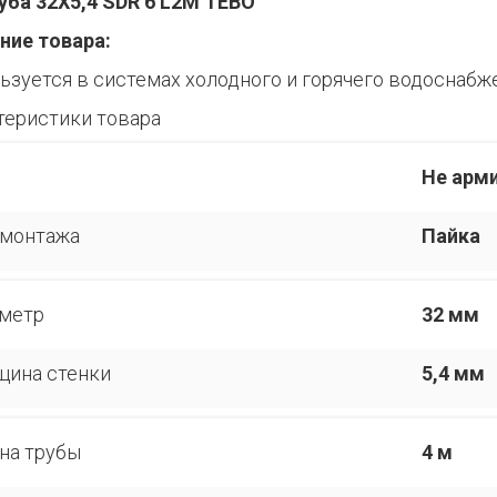
уба 32Х5,4 SDR 6 L2М TEBO
ние товара:
ьзуется в системах холодного и горячего водоснабж
теристики товара
Не арм
 монтажа
Пайка
метр
32 мм
щина стенки
5,4 мм
на трубы
4 м