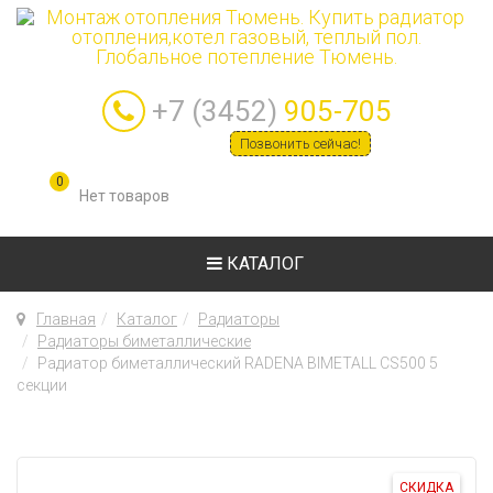
+7 (3452)
905-705
Позвонить сейчас!
0
КАТАЛОГ
Главная
Каталог
Радиаторы
Радиаторы биметаллические
Радиатор биметаллический RADENA BIMETALL CS500 5
секции
СКИДКА