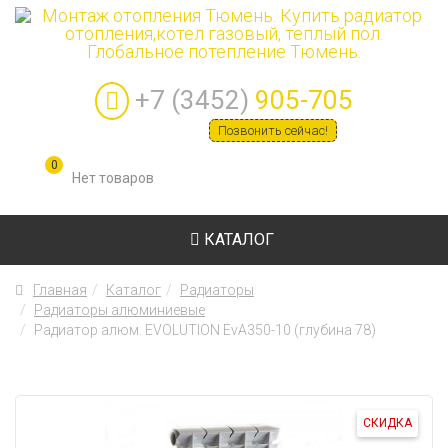
+7 (3452)
905-705
Позвонить сейчас!
0
КАТАЛОГ
Главная
Каталог
Радиаторы
Радиаторы алюминиевые
Радиатор алюм. EVOLUTION EvA350-10 (глубина 78)
СКИДКА