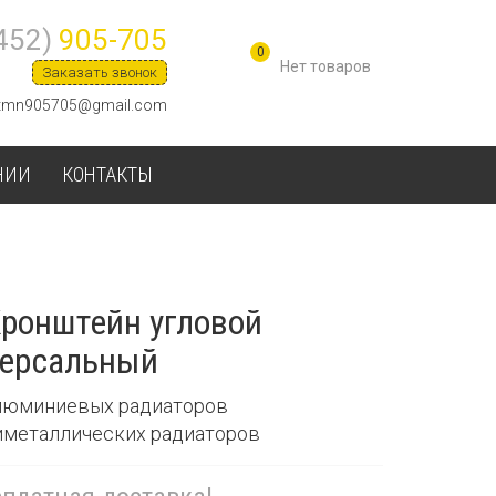
452)
905-705
0
Заказать звонок
tmn905705@gmail.com
НИИ
КОНТАКТЫ
ронштейн угловой
версальный
алюминиевых радиаторов
биметаллических радиаторов