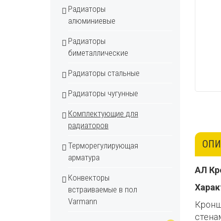
Радиаторы
алюминиевые
Радиаторы
биметаллические
Радиаторы стальные
Радиаторы чугунные
Комплектующие для
радиаторов
ОПИ
Терморегулирующая
арматура
АЛ Кр
Конвекторы
Харак
встраиваемые в пол
Varmann
Кронш
стена