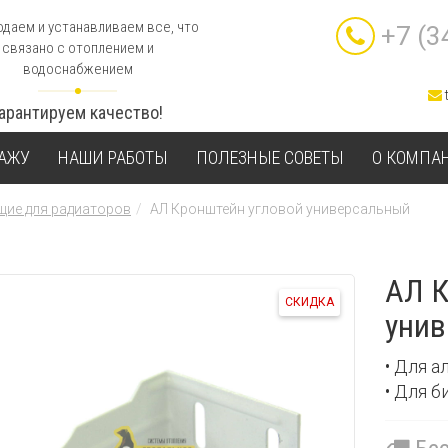
даем и устанавливаем все, что
+7 (3
связано с отоплением и
водоснабжением
Гарантируем качество!
ТАЖУ
НАШИ РАБОТЫ
ПОЛЕЗНЫЕ СОВЕТЫ
О КОМПА
ие для радиаторов
АЛ Кронштейн угловой универсальный
АЛ К
СКИДКА
уни
• Для 
• Для 