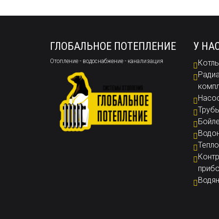
ГЛОБАЛЬНОЕ ПОТЕПЛЕНИЕ
У НА
Отопление - водоснабжение - канализация
Котлы
Радиа
комп
Насо
Труб
Бойл
Водон
Тепло
Контр
приб
Водян