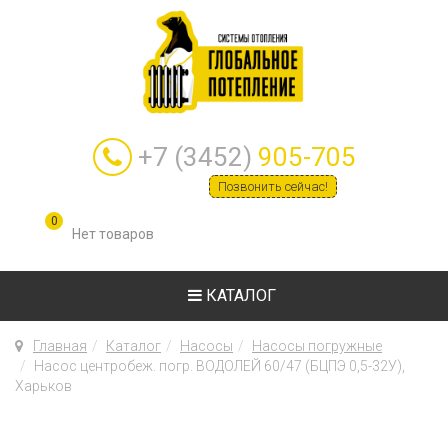
+7 (3452)
905-705
Позвонить сейчас!
0
КАТАЛОГ
Главная
Каталог
Насосы
Насосы погружные
Насос центробеж. погр. ВОДОЛЕЙ 60/47 (БЦПЭ 0,5-32У),
Харьков