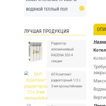
ВОДЯНОЙ ТЕПЛЫЙ ПОЛ
ОПИ
ЛУЧШАЯ ПРОДУКЦИЯ
Назна
Радиатор
алюминиевый
Котел
RADENA 350 4
Котел 
секции
Требу
закры
АЛ Комплект
радиаторный 1/2 с
Макси
3-мя кронштейнами
Водян
Вертик
Преим