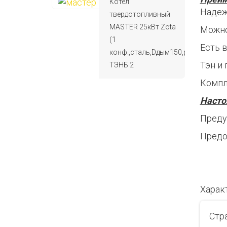
Котел
Надеж
твердотопливный
MASTER 25кВт Zota
Можно
(1
Есть 
конф.,сталь,Dдым150,резьба.п/
Тэн и
ТЭНБ 2
Компл
Насто
Преду
Предо
Харак
Стр