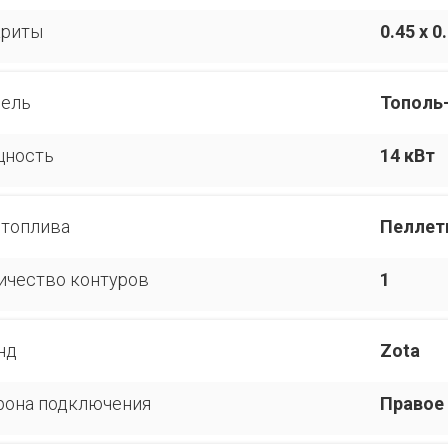
ариты
0.45 x 0
ель
Тополь
ность
14 кВт
 топлива
Пелле
ичество контуров
1
нд
Zota
рона подключения
Правое