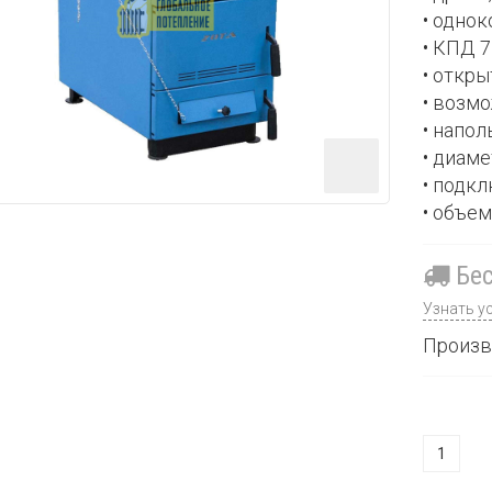
• одно
• КПД 
• откры
• возм
• напол
• диам
• подк
• объем
Бес
Узнать у
Произв