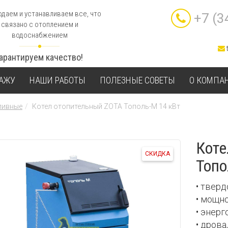
даем и устанавливаем все, что
+7 (3
связано с отоплением и
водоснабжением
Гарантируем качество!
ТАЖУ
НАШИ РАБОТЫ
ПОЛЕЗНЫЕ СОВЕТЫ
О КОМПА
ливные
Котел отопительный ZOTA Тополь-М 14 кВт
Коте
СКИДКА
Топо
• твер
• мощн
• энер
• дрова