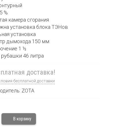
контурный
75 %
тая камера сгорания
ожна установка блока ТЭНов
ьная установка
етр дымохода 150 мм
лючение 1 ½
 рубашки 46 литра
платная доставка!
словия бесплатной доставки
одитель: ZOTA