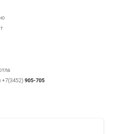
но
Вт
тла.
 +7(3452)
905-705