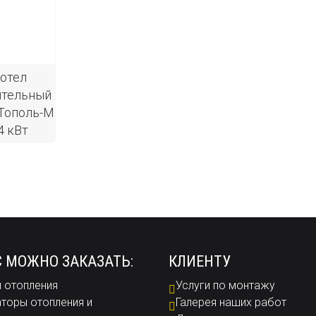
отел
ительный
Тополь-М
4 кВт
С МОЖНО ЗАКАЗАТЬ:
КЛИЕНТУ
 отопления
Услуги по монтажу
торы отопления и
Галерея наших работ