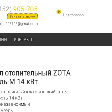
452)
905-705
0
Заказать звонок
tmn905705@gmail.com
НИИ
КОНТАКТЫ
л отопительный ZOTA
ль-М 14 кВт
дотопливный классический котел
ость 14 кВт
гонезависимый
, уголь