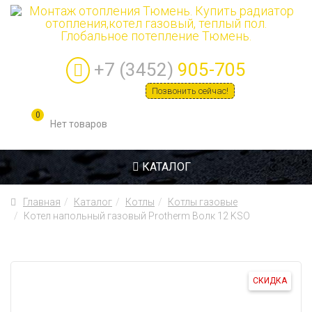
+7 (3452)
905-705
Позвонить сейчас!
0
КАТАЛОГ
Главная
Каталог
Котлы
Котлы газовые
Котел напольный газовый Protherm Волк 12 KSO
СКИДКА