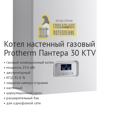
Котел настенный газовый
Protherm Пантера 30 KTV
• газовый конвекционный котел
• мощность 29.6 кВт
• двухконтурный
• КПД 92.8 %
• закрытая камера сгорания
• настенный
• циркуляционный насос
• расширительный бак
• для однофазной сети