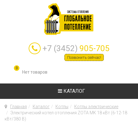
+7 (3452)
905-705
Позвонить сейчас!
0
КАТАЛОГ
Главная
Каталог
Котлы
Котлы электрические
Электрический котел отопления ZOTA MK 18 кВт (6-12-18
кВт/380 В)