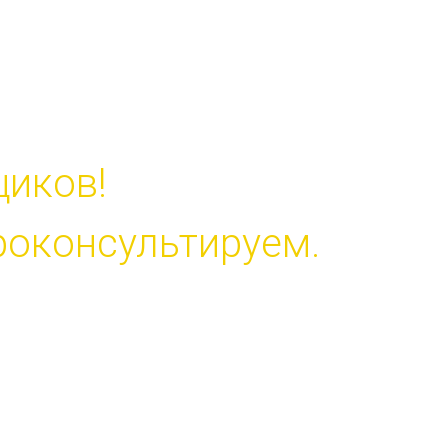
МОНТАЖ
иков!
роконсультируем.
5