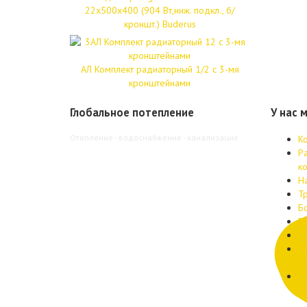
22x500x400 (904 Вт,ниж. подкл., б/
кроншт.) Buderus
АЛ Комплект радиаторный 1/2 с 3-мя
кронштейнами
Глобальное потепление
У нас 
Отопление - водоснабжение - канализация
К
Р
к
Н
Т
Б
В
Т
К
п
В