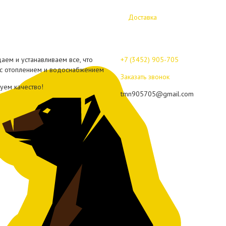
Доставка
аем и устанавливаем все, что
+7 (3452)
905-705
 с отоплением и водоснабжением
Заказать звонок
уем качество!
tmn905705@gmail.com