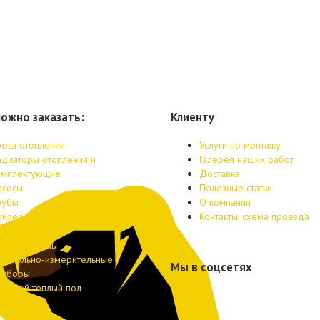
можно заказать:
Клиенту
отлы отопления
Услуги по монтажу
адиаторы отопления и
Галерея наших работ
омплектующие
Доставка
асосы
Полезные статьи
рубы
О компании
ойлеры
Контакты, схема проезда
одонагреватели
еплоноситель
онтрольно-измерительные
Мы в соцсетях
риборы
одяной теплый пол