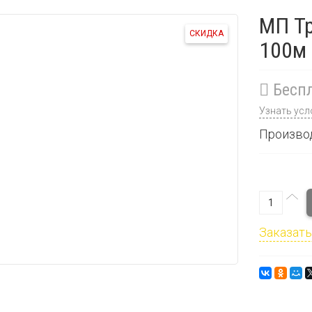
МП Тр
СКИДКА
100м
Беспл
Узнать усл
Произво
Заказать