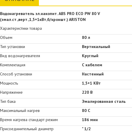
Водонагреватель эл.накопит. ABS PRO ECO PW 80 V
(эмал.ст.,верт.,1,5+1кВт,б/кроншт.) ARISTON
Характеристики товара
Объем
80 л
Тип установки
Вертикальный
Вид водонагревателя
Круглый
Комплектация
С кабелем
Способ установки
Настенный
Мощность
1,5+1 КВт
Напряжение
220 В
Тип бака
Эмалированная сталь
Максимальный нагрев
80 С
Время нагрева стандарт режим
186 мин
Присоединительный диаметр
" 1/2