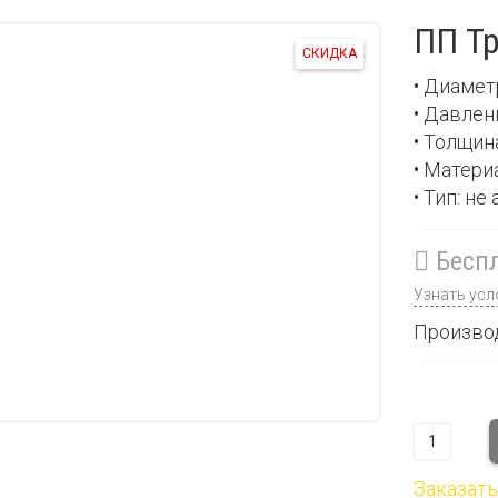
ПП Тр
СКИДКА
• Диамет
• Давлен
• Толщин
• Матери
• Тип: н
Беспл
Узнать усл
Произво
Заказать