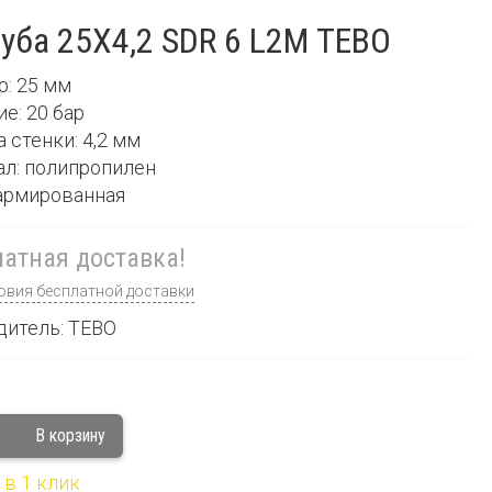
уба 25Х4,2 SDR 6 L2М TEBO
р: 25 мм
ие: 20 бар
а стенки: 4,2 мм
ал: полипропилен
е армированная
атная доставка!
овия бесплатной доставки
дитель: TEBO
 в 1 клик