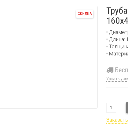
Труба
СКИДКА
160х4
• Диамет
• Длина:
• Толщин
• Матери
Бесп
Узнать усл
Заказать