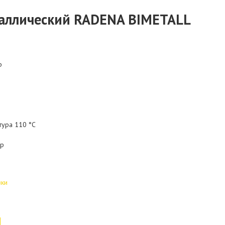
аллический RADENA BIMETALL
р
тура 110 °С
ар
вки