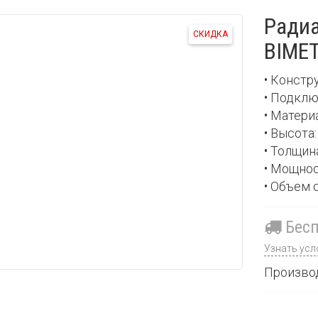
Ради
СКИДКА
BIMET
• Констр
• Подклю
• Матери
• Высота
• Толщин
• Мощнос
• Объем 
Бесп
Узнать усл
Произво