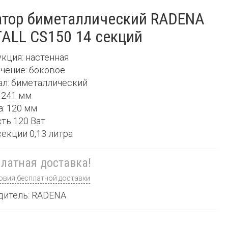
атор биметаллический RADENA
ALL CS150 14 секций
укция: настенная
чение: боковое
ал: биметаллический
: 241 мм
а: 120 мм
ть 120 Ват
секции 0,13 литра
латная доставка!
овия бесплатной доставки
дитель: RADENA