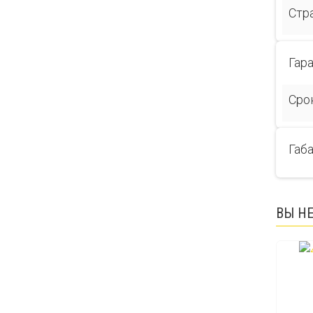
Стр
Гар
Сро
Габ
ВЫ Н