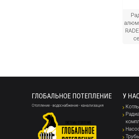
Ра
алюм
RADE
с
ГЛОБАЛЬНОЕ ПОТЕПЛЕНИЕ
У НА
Отопление - водоснабжение - канализация
Котлы
Радиа
комп
Насо
Труб