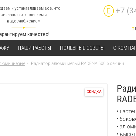
даем и устанавливаем все, что
+7 (3
связано с отоплением и
водоснабжением
Гарантируем качество!
ТАЖУ
НАШИ РАБОТЫ
ПОЛЕЗНЫЕ СОВЕТЫ
О КОМПА
алюминиевые
Радиатор алюминиевый RADENA 500 6 секции
Рад
СКИДКА
RADE
• наст
• боко
• алюм
• высо