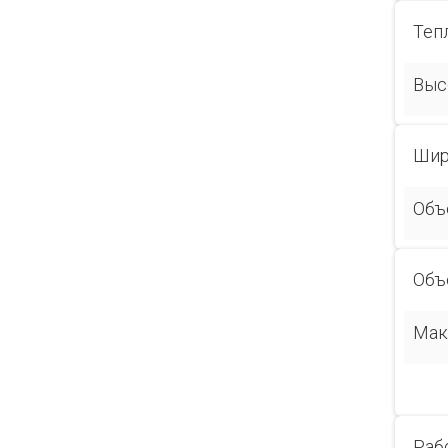
Теп
Выс
Шир
Объ
Объ
Мак
Раб