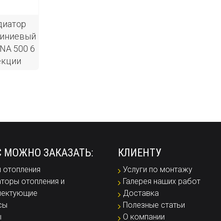
диатор
иниевый
NA 500 6
екции
С МОЖНО ЗАКАЗАТЬ:
КЛИЕНТУ
 отопления
Услуги по монтажу
торы отопления и
Галерея наших работ
лектующие
Доставка
сы
Полезные статьи
ы
О компании