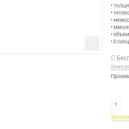
• толщ
• тепло
• межо
• макси
• объем
• 6 сек
Бесп
Узнать у
Произв
Заказат