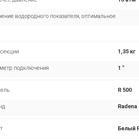
чение водородного показателя, оптимальное
 секции
1,35 кг
метр подключения
1 "
ель
R 500
нд
Radena
т
Белый 