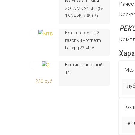
котел отопления
Качес
ZOTA MK 24 кВт (8-
Кол-во
16-24 кВт/380 В)
РЕК
Котел настенный
Компл
газовый Protherm
Гепард 23 MTV
Хара
Вентиль запорный
Меж
1/2
230 руб
Глу
Кол
Теп