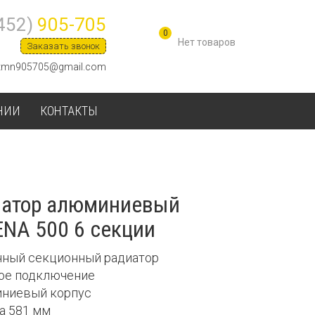
452)
905-705
0
Заказать звонок
tmn905705@gmail.com
НИИ
КОНТАКТЫ
иатор алюминиевый
NA 500 6 секции
енный секционный радиатор
вое подключение
иниевый корпус
та 581 мм