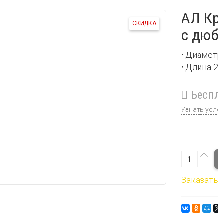
АЛ Кр
СКИДКА
с дю
• Диамет
• Длина 
Беспл
Узнать усл
Заказать