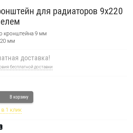
онштейн для радиаторов 9х220
белем
р кронштейна 9 мм
220 мм
атная доставка!
овия бесплатной доставки
 в 1 клик