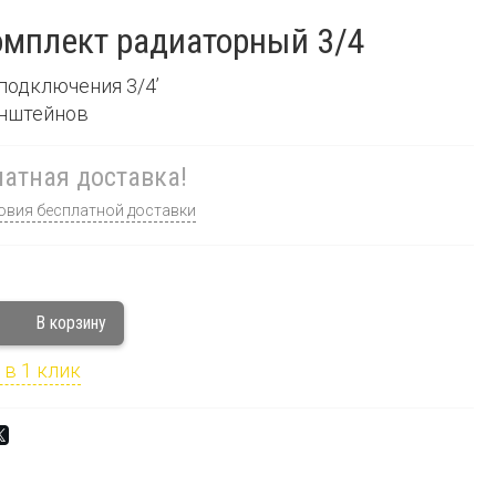
мплект радиаторный 3/4
 подключения 3/4’
онштейнов
атная доставка!
овия бесплатной доставки
 в 1 клик