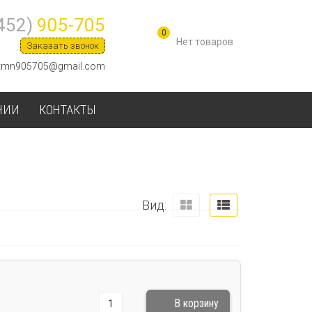
452)
905-705
0
Заказать звонок
tmn905705@gmail.com
НИИ
КОНТАКТЫ
Вид: