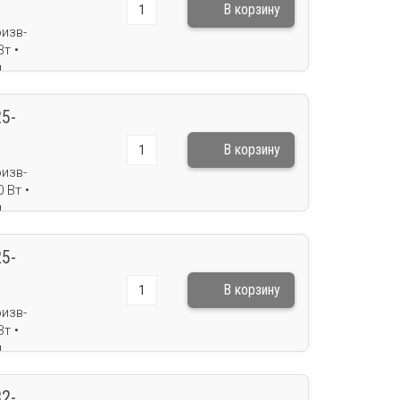
изв-
т •
м
кг
5-
изв-
 Вт •
м
кг
5-
изв-
т •
м
кг
2-