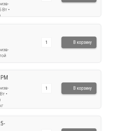
изв-
 Вт •
м
кг
изв-
той
 PM
изв-
Вт •
м
кг
5-