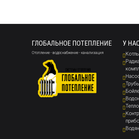
ГЛОБАЛЬНОЕ ПОТЕПЛЕНИЕ
У НА
Отопление - водоснабжение - канализация
Котлы
Радиа
комп
Насо
Труб
Бойл
Водон
Тепло
Контр
приб
Водян