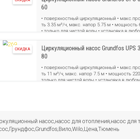
СКИДКА
60
• поверхностный циркуляционный • макс.про
ть 3.35 м³/ч, макс. напор 5.75 м • мощность 
• только для чистой воды • установка в люб
положении • бесшумный двигатель • вес 2.6 
Циркуляционный насос Grundfos UPS 3
СКИДКА
80
• поверхностный циркуляционный • макс.про
ть 11 м³/ч, макс. напор 7.5 м • мощность 220
только для чистой воды • установка в любо
положении • бесшумный двигатель • вес 4.8 
ркуляционный насос,насос для отопления,насос для 
сос,Грундфос,Grundfos,Вило,Wilo,Цена,Тюмень