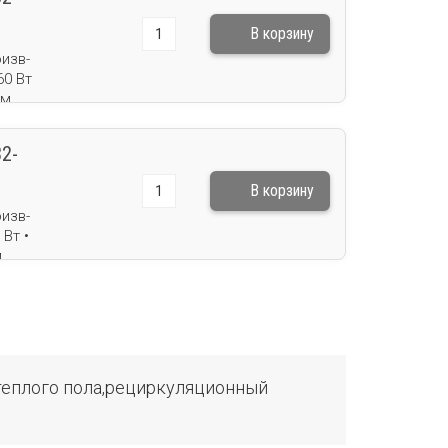
изв-
60 Вт
ом
кг
2-
изв-
 Вт •
м
кг
теплого пола,рециркуляционный