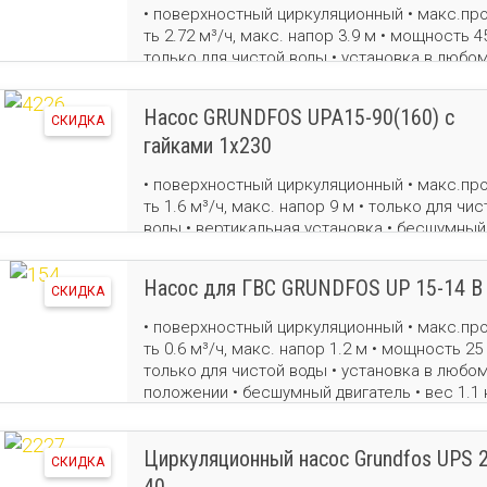
• поверхностный циркуляционный • макс.про
ть 2.72 м³/ч, макс. напор 3.9 м • мощность 45
только для чистой воды • установка в любо
положении • бесшумный двигатель • вес 2.6 
Насос GRUNDFOS UPА15-90(160) c
СКИДКА
гайками 1х230
• поверхностный циркуляционный • макс.про
ть 1.6 м³/ч, макс. напор 9 м • только для чис
воды • вертикальная установка • бесшумный
двигатель
Насос для ГВС GRUNDFOS UP 15-14 B
СКИДКА
• поверхностный циркуляционный • макс.про
ть 0.6 м³/ч, макс. напор 1.2 м • мощность 25 
только для чистой воды • установка в любо
положении • бесшумный двигатель • вес 1.1 
Циркуляционный насос Grundfos UPS 2
СКИДКА