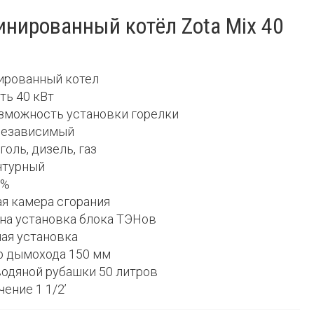
нированный котёл Zota Mix 40
ированный котел
ть 40 кВт
озможность установки горелки
онезависимый
уголь, дизель, газ
нтурный
 %
ая камера сгорания
на установка блока ТЭНов
ная установка
р дымохода 150 мм
водяной рубашки 50 литров
чение 1 1/2’