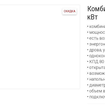
Комби
СКИДКА
кВт
• комбин
• мощнос
• есть в
• энерг
• дрова, 
• одноко
• КПД 80
• открыт
• возмож
• наполь
• диамет
• объем 
• подклю