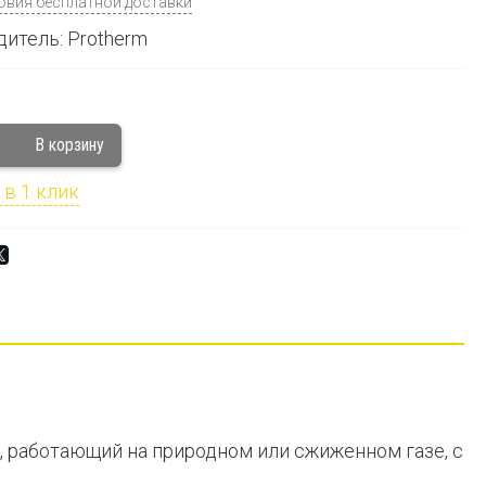
овия бесплатной доставки
итель: Protherm
 в 1 клик
 работающий на природном или сжиженном газе, с