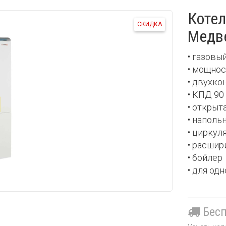
Котел
СКИДКА
Медв
• газовы
• мощнос
• двухко
• КПД 90
• открыт
• наполь
• циркул
• расшир
• бойлер
• для од
Бесп