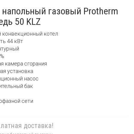
 напольный газовый Protherm
едь 50 KLZ
й конвекционный котел
ть 44 кВт
нтурный
 %
ая камера сгорания
ная установка
яционный насос
ительный бак
нофазной сети
латная доставка!