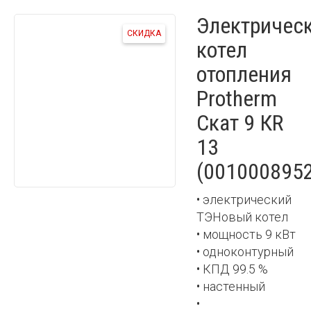
Электричес
СКИДКА
котел
отопления
Protherm
Скат 9 КR
13
(0010008952
• электрический
ТЭНовый котел
• мощность 9 кВт
• одноконтурный
• КПД 99.5 %
• настенный
•