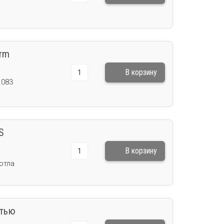
erm
.083
S
отла
ятью