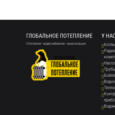
ГЛОБАЛЬНОЕ ПОТЕПЛЕНИЕ
У НА
Отопление - водоснабжение - канализация
Котлы
Радиа
комп
Насо
Труб
Бойл
Водон
Тепло
Контр
приб
Водян