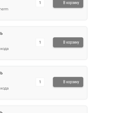
therm
ль
охода
ль
охода
ль