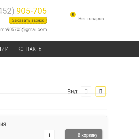
452)
905-705
0
Заказать звонок
tmn905705@gmail.com
НИИ
КОНТАКТЫ
Вид:
ия