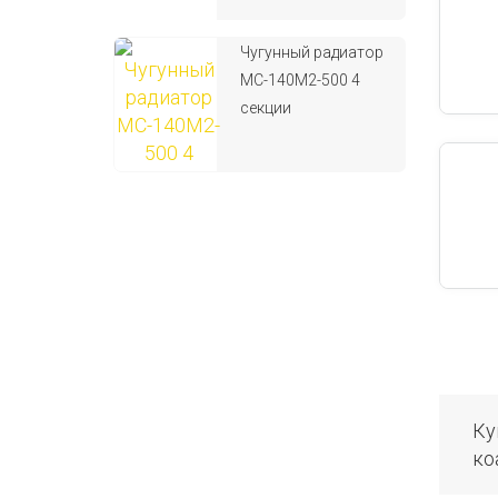
Чугунный радиатор
МС-140М2-500 4
секции
Ку
ко