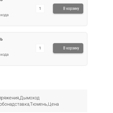
охода
ль
охода
апряжения,Дымоход
урбонадставка,Тюмень,Цена