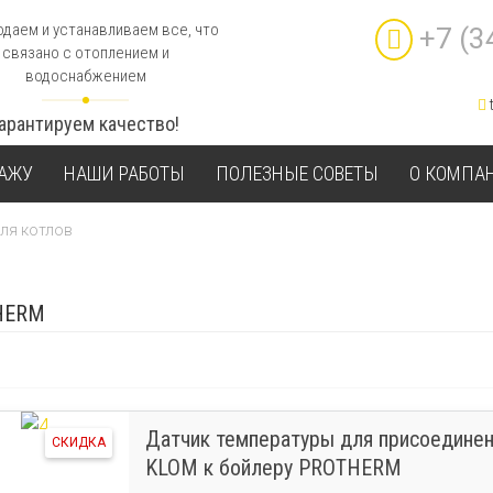
даем и устанавливаем все, что
+7 (3
связано с отоплением и
водоснабжением
Гарантируем качество!
ТАЖУ
НАШИ РАБОТЫ
ПОЛЕЗНЫЕ СОВЕТЫ
О КОМПА
ля котлов
HERM
Датчик температуры для присоединен
СКИДКА
KLOM к бойлеру PROTHERM