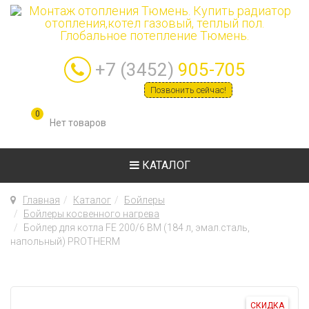
+7 (3452)
905-705
Позвонить сейчас!
0
КАТАЛОГ
Главная
Каталог
Бойлеры
Бойлеры косвенного нагрева
Бойлер для котла FE 200/6 BM (184 л, эмал.сталь,
напольный) PROTHERM
СКИДКА